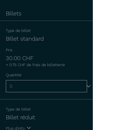
Billets
Type de billet
Billet standard
Prix
30.00 CHF
+ 0.75 CHF de frais de billetterie
Quantité
Type de billet
Billet réduit
Plus d'info