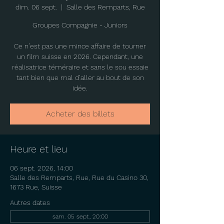
dim. 06 sept.
  |  
Salle des Remparts, Rue
Groupes Compagnie - Juniors
Ce n’est pas une mince affaire de tourner
un film suisse en 2026. Cependant, une
réalisatrice téméraire et sans le sou essaie
tant bien que mal d’aller au bout de son
idée.
Acheter des billets
Heure et lieu
06 sept. 2026, 14:00
Salle des Remparts, Rue, Rue du Casino 30,
1673 Rue, Suisse
Autres dates
sam. 05 sept., 20:00