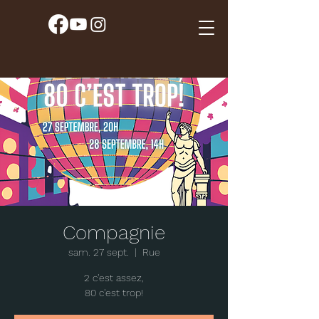
Compagnie
sam. 27 sept.
  |  
Rue
2 c'est assez,
80 c'est trop!