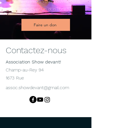
notre mission, vous pouvez nous
envoyer un don libre :
Faire un don
Contactez-nous
Association Show devant!
Champ-au-Rey 94
1673 Rue
assoc.showdevant@gmail.com