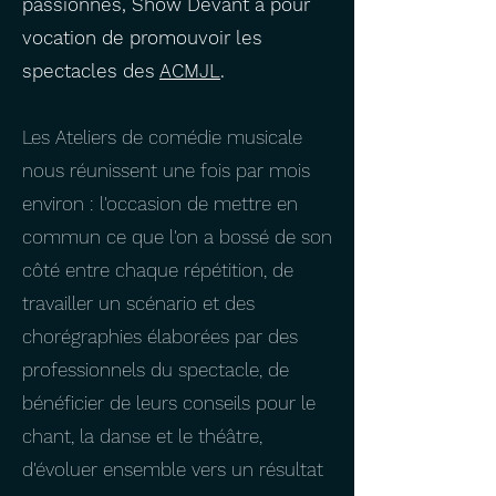
passionnés, Show Devant a pour
vocation de promouvoir les
spectacles des
ACMJL
.
Les Ateliers de comédie musicale
nous réunissent une fois par mois
environ : l'occasion de mettre en
commun ce que l'on a bossé de son
côté entre chaque répétition, de
travailler un scénario et des
chorégraphies élaborées par des
professionnels du spectacle, de
bénéficier de leurs conseils pour le
chant, la danse et le théâtre,
d'évoluer ensemble vers un résultat