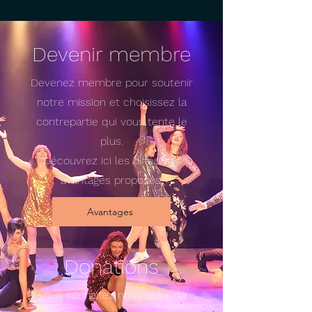
Devenir membre
Devenez membre pour soutenir
notre mission et c
hoisissez la
contrepartie qui vous tente le
plus.
Découvrez ici les différents
avantages proposés:
Avantages
Donations
Si vous souhaitez nous aider dans