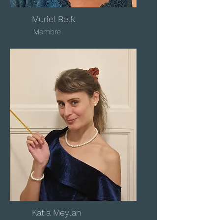
Muriel Belk
Membre
Katia Meylan