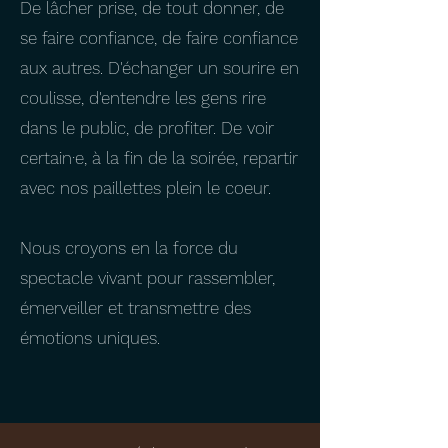
De lâcher prise, de tout donner, de
se faire confiance, de faire confiance
aux autres. D'échanger un sourire en
coulisse, d'entendre les gens rire
dans le public, de profiter. De voir
certain·e, à la fin de la soirée, repartir
avec nos paillettes plein le coeur.
Nous croyons en la force du
spectacle vivant pour rassembler,
émerveiller et transmettre des
émotions uniques.