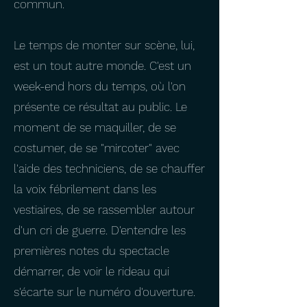
commun.
Le temps de monter sur scène, lui,
est un tout autre monde. C'est un
week-end hors du temps, où l'on
présente ce résultat au public. Le
moment de se maquiller, de se
costumer, de se "mircoter" avec
l'aide des techniciens, de se chauffer
la voix fébrilement dans les
vestiaires, de se rassembler autour
d'un cri de guerre. D'entendre les
premières notes du spectacle
démarrer, de voir le rideau qui
s'écarte sur le numéro d'ouverture.